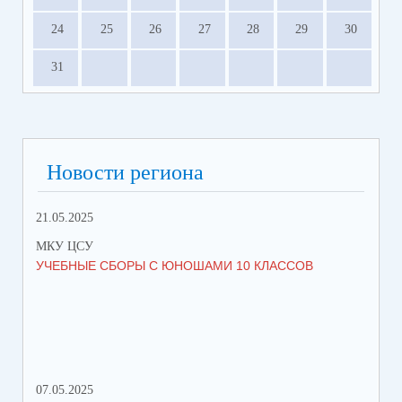
24
25
26
27
28
29
30
31
Новости региона
21.05.2025
10.
МКУ ЦСУ
МК
УЧЕБНЫЕ СБОРЫ С ЮНОШАМИ 10 КЛАССОВ
СТ
РО
МЕ
07.05.2025
27.